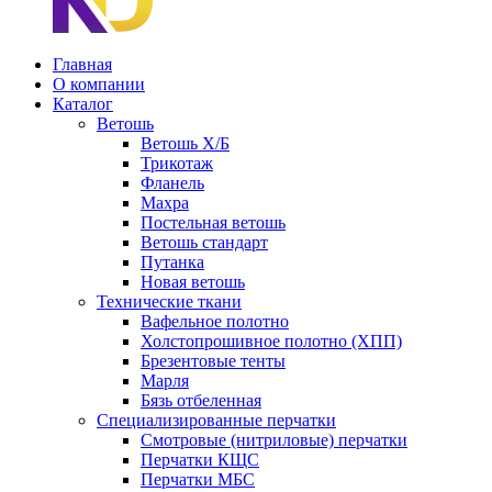
Главная
О компании
Каталог
Ветошь
Ветошь Х/Б
Трикотаж
Фланель
Махра
Постельная ветошь
Ветошь стандарт
Путанка
Новая ветошь
Технические ткани
Вафельное полотно
Холстопрошивное полотно (ХПП)
Брезентовые тенты
Марля
Бязь отбеленная
Специализированные перчатки
Смотровые (нитриловые) перчатки
Перчатки КЩС
Перчатки МБС