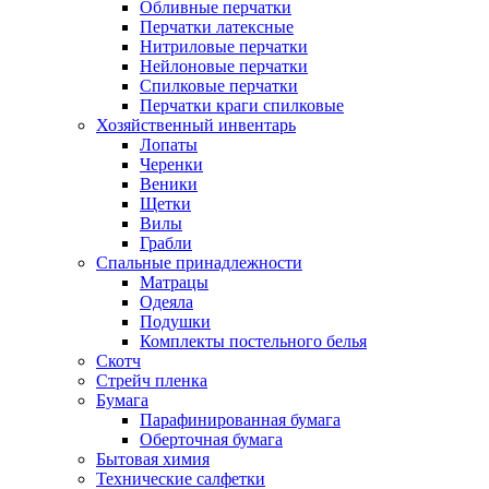
Обливные перчатки
Перчатки латексные
Нитриловые перчатки
Нейлоновые перчатки
Спилковые перчатки
Перчатки краги спилковые
Хозяйственный инвентарь
Лопаты
Черенки
Веники
Щетки
Вилы
Грабли
Спальные принадлежности
Матрацы
Одеяла
Подушки
Комплекты постельного белья
Скотч
Стрейч пленка
Бумага
Парафинированная бумага
Оберточная бумага
Бытовая химия
Технические салфетки