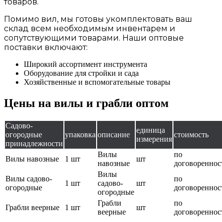
товаров.
Помимо вил, мы готовы укомплектовать ваш
склад всем необходимым инвентарем и
сопутствующими товарами. Наши оптовые
поставки включают:
Широкий ассортимент инструмента
Оборудование для стройки и сада
Хозяйственные и вспомогательные товары
Цены на вилы и грабли оптом
Садово-
единица
огородные
упаковка
описание
стоимость
измерения
принадлежности
Вилы
по
Вилы навозные
1 шт
шт
навозные
договореннос
Вилы
Вилы садово-
по
1 шт
садово-
шт
огородные
договореннос
огородные
Грабли
по
Грабли веерные
1 шт
шт
веерные
договореннос