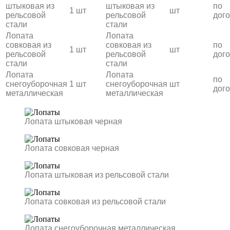
штыковая из
штыковая из
по
1 шт
шт
рельсовой
рельсовой
дог
стали
стали
Лопата
Лопата
совковая из
совковая из
по
1 шт
шт
рельсовой
рельсовой
дог
стали
стали
Лопата
Лопата
по
снегоуборочная
1 шт
снегоуборочная
шт
дог
металлическая
металлическая
Лопата штыковая черная
Лопата совковая черная
Лопата штыковая из рельсовой стали
Лопата совковая из рельсовой стали
Лопата снегоуборочная металлическая