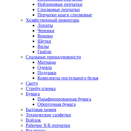
Нейлоновые перчатки
Спилковые перчатки
Перчатки краги спилковые
Хозяйственный инвентарь
Лопаты
Черенки
Веники
Щетки
Вилы
Грабли
Спальные принадлежности
Матрацы
Одеяла
Подушки
Комплекты постельного белья
Скотч
Стрейч пленка
Бумага
Парафинированная бумага
Оберточная бумага
Бытовая химия
Технические салфетки
Войлок
Рабочие Х/Б перчатки
Рукавицы