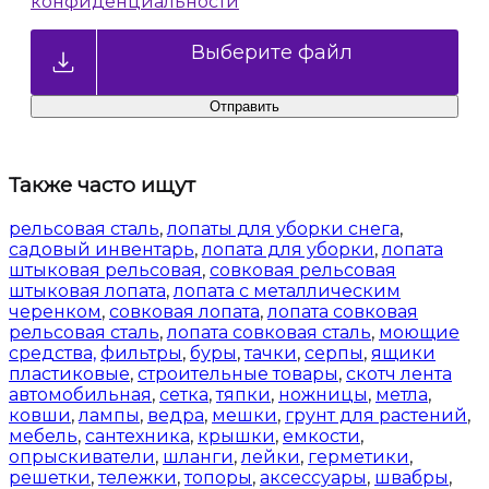
конфиденциальности
Выберите файл
Также часто ищут
рельсовая сталь
,
лопаты для уборки снега
,
садовый инвентарь
,
лопата для уборки
,
лопата
штыковая рельсовая
,
совковая рельсовая
штыковая лопата
,
лопата с металлическим
черенком
,
совковая лопата
,
лопата совковая
рельсовая сталь
,
лопата совковая сталь
,
моющие
средства,
фильтры
,
буры
,
тачки
,
серпы
,
ящики
пластиковые
,
строительные товары
,
скотч лента
автомобильная
,
сетка
,
тяпки
,
ножницы
,
метла
,
ковши
,
лампы
,
ведра
,
мешки
,
грунт для растений
,
мебель
,
сантехника
,
крышки
,
емкости
,
опрыскиватели
,
шланги
,
лейки
,
герметики
,
решетки
,
тележки
,
топоры
,
аксессуары
,
швабры
,