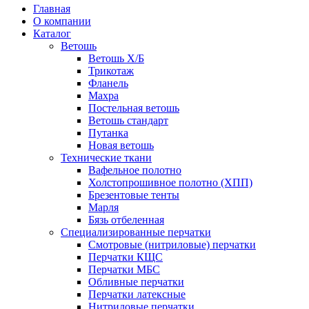
Главная
О компании
Каталог
Ветошь
Ветошь Х/Б
Трикотаж
Фланель
Махра
Постельная ветошь
Ветошь стандарт
Путанка
Новая ветошь
Технические ткани
Вафельное полотно
Холстопрошивное полотно (ХПП)
Брезентовые тенты
Марля
Бязь отбеленная
Специализированные перчатки
Смотровые (нитриловые) перчатки
Перчатки КЩС
Перчатки МБС
Обливные перчатки
Перчатки латексные
Нитриловые перчатки