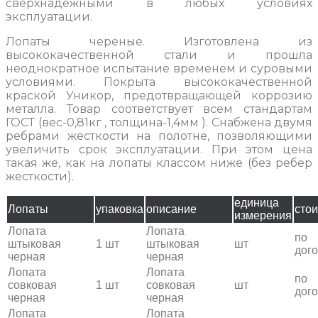
сверхнадежными в любых условиях
эксплуатации.
Лопаты череные. Изготовлена из
высококачественной стали и прошла
неоднократное испытание временем и суровыми
условиями. Покрыта высококачественной
краской Уникор, предотвращающей коррозию
металла. Товар соответствует всем стандартам
ГОСТ (вес-0,81кг , толщина-1,4мм ). Снабжена двумя
ребрами жесткости на полотне, позволяющими
увеличить срок эксплуатации. При этом цена
такая же, как на лопаты классом ниже (без ребер
жесткости).
единица
Лопаты
упаковка
описание
сто
измерения
Лопата
Лопата
по
штыковая
1 шт
штыковая
шт
дог
черная
черная
Лопата
Лопата
по
совковая
1 шт
совковая
шт
дог
черная
черная
Лопата
Лопата