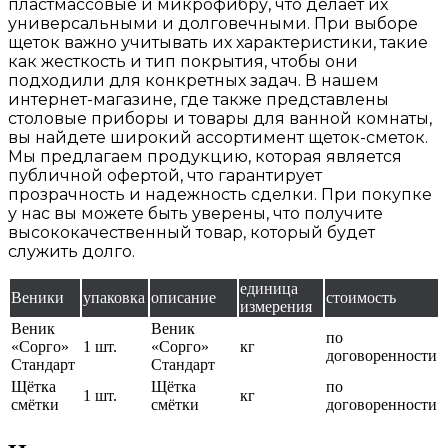
пластмассовые и микрофибру, что делает их
универсальными и долговечными. При выборе
щеток важно учитывать их характеристики, такие
как жесткость и тип покрытия, чтобы они
подходили для конкретных задач. В нашем
интернет-магазине, где также представлены
столовые приборы и товары для ванной комнаты,
вы найдете широкий ассортимент щеток-сметок.
Мы предлагаем продукцию, которая является
публичной офертой, что гарантирует
прозрачность и надежность сделки. При покупке
у нас вы можете быть уверены, что получите
высококачественный товар, который будет
служить долго.
единица
Веники
упаковка
описание
стоимость
измерения
Веник
Веник
по
«Сорго»
1 шт.
«Сорго»
кг
договоренности
Стандарт
Стандарт
Щётка
Щётка
по
1 шт.
кг
смётки
смётки
договоренности