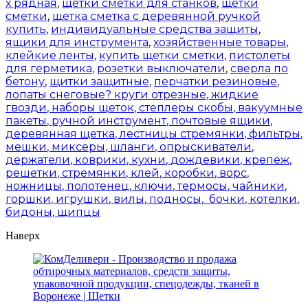
х рядная
,
щетки сметки для станков
,
щетки
сметки
,
щетка сметка с деревянной ручкой
купить
,
индивидуальные средства защиты
,
ящики для инструмента
,
хозяйственные товары
,
клейкие ленты
,
купить щетки сметки
,
пистолеты
для герметика
,
розетки выключатели
,
сверла по
бетону
,
щитки защитные
,
перчатки резиновые
,
лопаты снеговые?
круги отрезные
,
жидкие
гвозди
,
наборы щеток
,
степлеры скобы
,
вакуумные
пакеты
,
ручной инструмент
,
почтовые ящики
,
деревянная щетка
,
лестницы стремянки
,
фильтры
,
мешки
,
миксеры
,
шланги
,
опрыскиватели
,
держатели
,
коврики
,
кухни
,
дождевики
,
крепеж
,
решетки
,
стремянки
,
клей
,
коробки
,
ворс
,
ножницы
,
полотенец
,
ключи
,
термосы
,
чайники
,
горшки
,
игрушки
,
вилы
,
подносы
,
бочки
,
котелки
,
бидоны
,
щипцы
Наверх