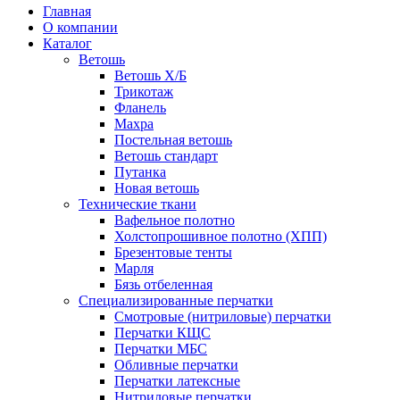
Главная
О компании
Каталог
Ветошь
Ветошь Х/Б
Трикотаж
Фланель
Махра
Постельная ветошь
Ветошь стандарт
Путанка
Новая ветошь
Технические ткани
Вафельное полотно
Холстопрошивное полотно (ХПП)
Брезентовые тенты
Марля
Бязь отбеленная
Специализированные перчатки
Смотровые (нитриловые) перчатки
Перчатки КЩС
Перчатки МБС
Обливные перчатки
Перчатки латексные
Нитриловые перчатки