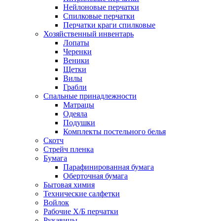
Нейлоновые перчатки
Спилковые перчатки
Перчатки краги спилковые
Хозяйственный инвентарь
Лопаты
Черенки
Веники
Щетки
Вилы
Грабли
Спальные принадлежности
Матрацы
Одеяла
Подушки
Комплекты постельного белья
Скотч
Стрейч пленка
Бумага
Парафинированная бумага
Оберточная бумага
Бытовая химия
Технические салфетки
Войлок
Рабочие Х/Б перчатки
Рукавицы