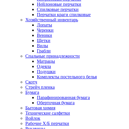
Нейлоновые перчатки
Спилковые перчатки
Перчатки краги спилковые
Хозяйственный инвентарь
Лопаты
Черенки
Веники
Щетки
Вилы
Грабли
Спальные принадлежности
Матрацы
Одеяла
Подушки
Комплекты постельного белья
Скотч
Стрейч пленка
Бумага
Парафинированная бумага
Оберточная бумага
Бытовая химия
Технические салфетки
Войлок
Рабочие Х/Б перчатки
Рукавицы