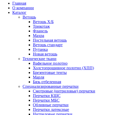
Главная
О компании
Каталог
Ветошь
Ветошь Х/Б
Трикотаж
Фланель
Махра
Постельная ветошь
Ветошь стандарт
Путанка
Новая ветошь
Технические ткани
Вафельное полотно
Холстопрошивное полотно (ХПП)
Брезентовые тенты
Марля
Бязь отбеленная
Специализированные перчатки
Смотровые (нитриловые) перчатки
Перчатки КЩС
Перчатки МБС
Обливные перчатки
Перчатки латексные
Нитриловые перчатки