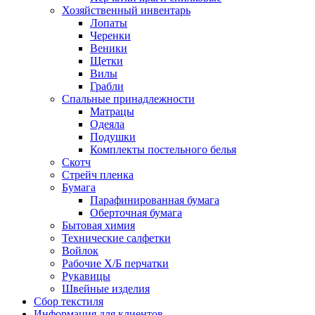
Хозяйственный инвентарь
Лопаты
Черенки
Веники
Щетки
Вилы
Грабли
Спальные принадлежности
Матрацы
Одеяла
Подушки
Комплекты постельного белья
Скотч
Стрейч пленка
Бумага
Парафинированная бумага
Оберточная бумага
Бытовая химия
Технические салфетки
Войлок
Рабочие Х/Б перчатки
Рукавицы
Швейные изделия
Сбор текстиля
Информация для клиентов