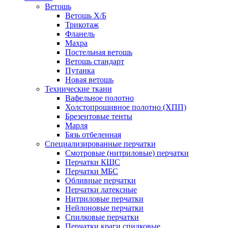
Ветошь
Ветошь Х/Б
Трикотаж
Фланель
Махра
Постельная ветошь
Ветошь стандарт
Путанка
Новая ветошь
Технические ткани
Вафельное полотно
Холстопрошивное полотно (ХПП)
Брезентовые тенты
Марля
Бязь отбеленная
Специализированные перчатки
Смотровые (нитриловые) перчатки
Перчатки КЩС
Перчатки МБС
Обливные перчатки
Перчатки латексные
Нитриловые перчатки
Нейлоновые перчатки
Спилковые перчатки
Перчатки краги спилковые